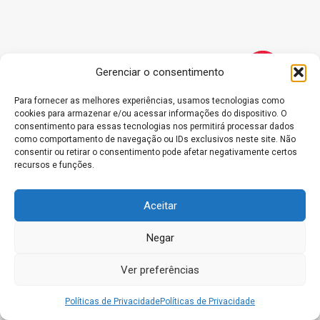
Gerenciar o consentimento
Para fornecer as melhores experiências, usamos tecnologias como
cookies para armazenar e/ou acessar informações do dispositivo. O
consentimento para essas tecnologias nos permitirá processar dados
O melhor da notícias sobre a região sudoeste e do país você
como comportamento de navegação ou IDs exclusivos neste site. Não
encontra aqui
consentir ou retirar o consentimento pode afetar negativamente certos
recursos e funções.
Siga-nos nas redes sociais:
Aceitar
Negar
Notícias recentes
Ver preferências
Agentes de IA Disfarçados: Riscos e Como se Proteger
Políticas de Privacidade
Políticas de Privacidade
Horário Oficial em Notícias Regionais: Por Que Ele É Tão
Importante?