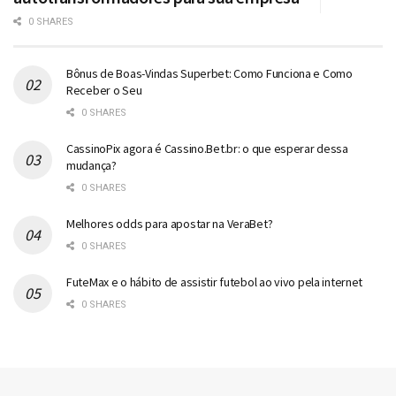
0 SHARES
Bônus de Boas-Vindas Superbet: Como Funciona e Como
Receber o Seu
0 SHARES
CassinoPix agora é Cassino.Bet.br: o que esperar dessa
mudança?
0 SHARES
Melhores odds para apostar na VeraBet?
0 SHARES
FuteMax e o hábito de assistir futebol ao vivo pela internet
0 SHARES