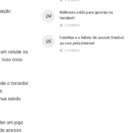
0 SHARES
mação
Melhores odds para apostar na
VeraBet?
0 SHARES
FuteMax e o hábito de assistir futebol
ao vivo pela internet
0 SHARES
 um celular ou
 Isso criou
de o torcedor
do
inua sendo
der um jogo
é de acesso