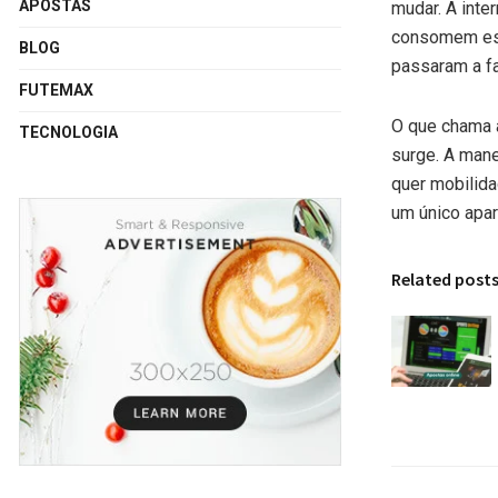
APOSTAS
mudar. A int
consomem esp
BLOG
passaram a fa
FUTEMAX
O que chama a
TECNOLOGIA
surge. A mane
quer mobilida
um único apar
Related post