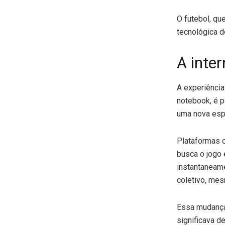
O futebol, q
tecnológica d
A inte
A experiência
notebook, é p
uma nova espé
Plataformas
busca o jogo 
instantaneam
coletivo, mes
Essa mudança
significava d