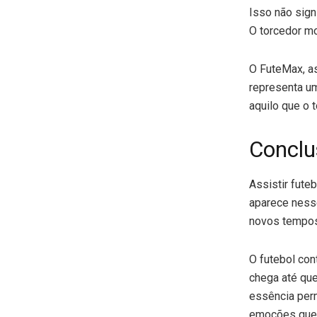
Isso não sign
O torcedor mo
O FuteMax, as
representa um
aquilo que o 
Conclu
Assistir fute
aparece ness
novos tempos
O futebol co
chega até quem
essência perm
emoções que s