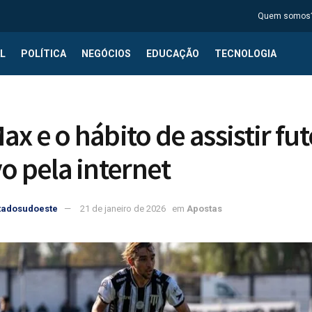
Quem somos
L
POLÍTICA
NEGÓCIOS
EDUCAÇÃO
TECNOLOGIA
ax e o hábito de assistir fu
vo pela internet
tadosudoeste
21 de janeiro de 2026
em
Apostas