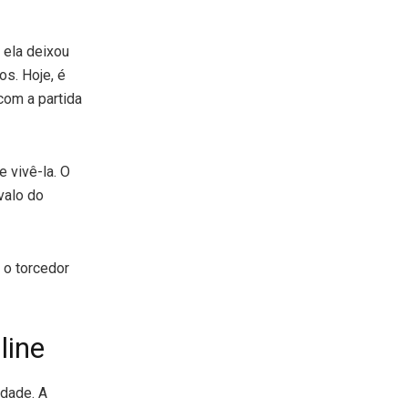
 ela deixou
os. Hoje, é
com a partida
 vivê-la. O
valo do
 o torcedor
line
idade. A