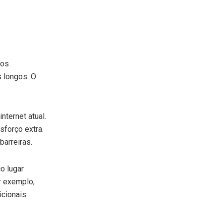
tos
 longos. O
ternet atual.
sforço extra.
barreiras.
o lugar
r exemplo,
cionais.