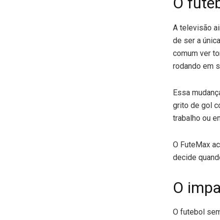
O fute
A televisão a
de ser a únic
comum ver tor
rodando em s
Essa mudança 
grito de gol 
trabalho ou e
O FuteMax aca
decide quand
O impa
O futebol sem