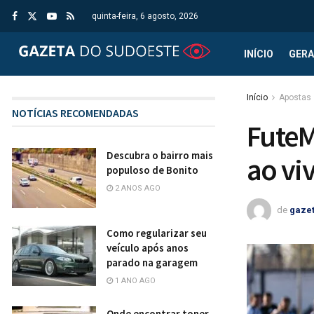
quinta-feira, 6 agosto, 2026
INÍCIO
GERA
Início
Apostas
NOTÍCIAS RECOMENDADAS
FuteM
Descubra o bairro mais
ao vi
populoso de Bonito
2 ANOS AGO
de
gaze
Como regularizar seu
veículo após anos
parado na garagem
1 ANO AGO
Onde encontrar toner