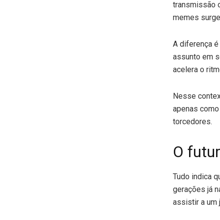
transmissão o
memes surgem
A diferença é
assunto em se
acelera o rit
Nesse context
apenas como 
torcedores.
O futur
Tudo indica q
gerações já 
assistir a um 