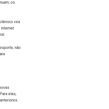
inuam, os
olêmico vira
internet
al.
esporte, não
ara
 novas
ara elas,
 anteriores.