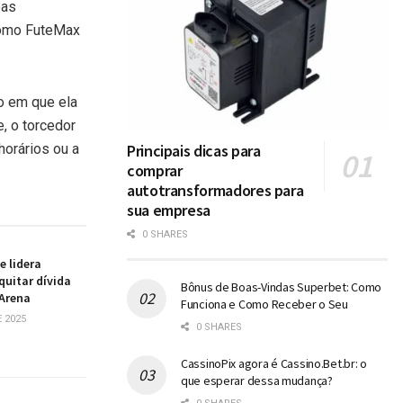
oas
como FuteMax
o em que ela
, o torcedor
horários ou a
Principais dicas para
comprar
autotransformadores para
sua empresa
0 SHARES
e lidera
uitar dívida
Bônus de Boas-Vindas Superbet: Como
Arena
Funciona e Como Receber o Seu
 2025
0 SHARES
CassinoPix agora é Cassino.Bet.br: o
que esperar dessa mudança?