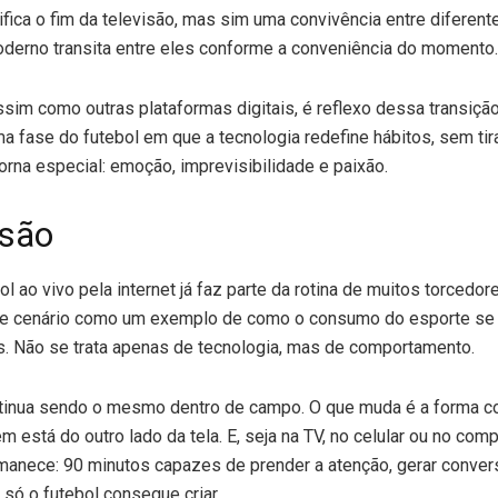
ifica o fim da televisão, mas sim uma convivência entre diferent
derno transita entre eles conforme a conveniência do momento.
sim como outras plataformas digitais, é reflexo dessa transição
a fase do futebol em que a tecnologia redefine hábitos, sem tir
torna especial: emoção, imprevisibilidade e paixão.
são
bol ao vivo pela internet já faz parte da rotina de muitos torcedo
e cenário como um exemplo de como o consumo do esporte se
. Não se trata apenas de tecnologia, mas de comportamento.
ntinua sendo o mesmo dentro de campo. O que muda é a forma c
 está do outro lado da tela. E, seja na TV, no celular ou no comp
anece: 90 minutos capazes de prender a atenção, gerar conver
ó o futebol consegue criar.