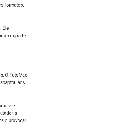
es formatos.
. Ele
ar do esporte
res. O FuteMax
 adaptou aos
omo ele
utador, a
sa e provocar