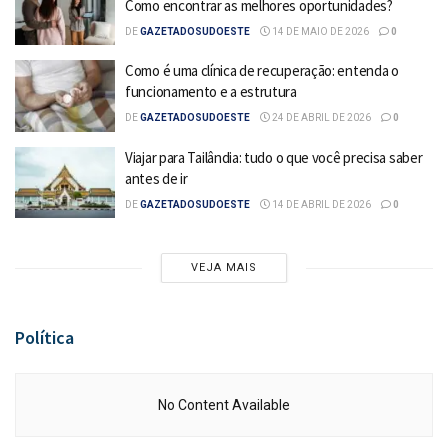
Como encontrar as melhores oportunidades?
DE
GAZETADOSUDOESTE
14 DE MAIO DE 2026
0
Como é uma clínica de recuperação: entenda o
funcionamento e a estrutura
DE
GAZETADOSUDOESTE
24 DE ABRIL DE 2026
0
Viajar para Tailândia: tudo o que você precisa saber
antes de ir
DE
GAZETADOSUDOESTE
14 DE ABRIL DE 2026
0
VEJA MAIS
Política
No Content Available