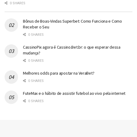
0 SHARES
Bônus de Boas-Vindas Superbet: Como Funciona e Como
Receber o Seu
0 SHARES
CassinoPix agora é Cassino.Bet.br: o que esperar dessa
mudança?
0 SHARES
Melhores odds para apostar na VeraBet?
0 SHARES
FuteMax e o hábito de assistir futebol ao vivo pela internet
0 SHARES