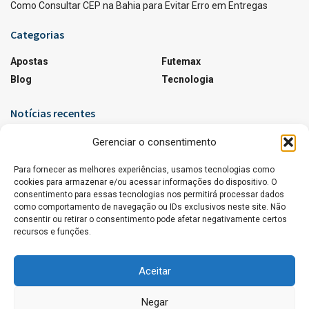
Como Consultar CEP na Bahia para Evitar Erro em Entregas
Categorias
Apostas
Futemax
Blog
Tecnologia
Notícias recentes
Agentes de IA Disfarçados: Riscos e Como se
Gerenciar o consentimento
Proteger
Para fornecer as melhores experiências, usamos tecnologias como
17 DE JUNHO DE 2026
cookies para armazenar e/ou acessar informações do dispositivo. O
consentimento para essas tecnologias nos permitirá processar dados
Horário Oficial em Notícias Regionais: Por Que Ele
como comportamento de navegação ou IDs exclusivos neste site. Não
É Tão Importante?
consentir ou retirar o consentimento pode afetar negativamente certos
8 DE JUNHO DE 2026
recursos e funções.
Aceitar
Negar