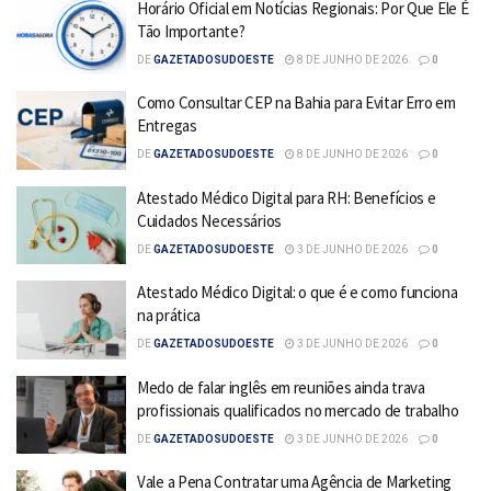
Horário Oficial em Notícias Regionais: Por Que Ele É
Tão Importante?
DE
GAZETADOSUDOESTE
8 DE JUNHO DE 2026
0
Como Consultar CEP na Bahia para Evitar Erro em
Entregas
DE
GAZETADOSUDOESTE
8 DE JUNHO DE 2026
0
Atestado Médico Digital para RH: Benefícios e
Cuidados Necessários
DE
GAZETADOSUDOESTE
3 DE JUNHO DE 2026
0
Atestado Médico Digital: o que é e como funciona
na prática
DE
GAZETADOSUDOESTE
3 DE JUNHO DE 2026
0
Medo de falar inglês em reuniões ainda trava
profissionais qualificados no mercado de trabalho
DE
GAZETADOSUDOESTE
3 DE JUNHO DE 2026
0
Vale a Pena Contratar uma Agência de Marketing