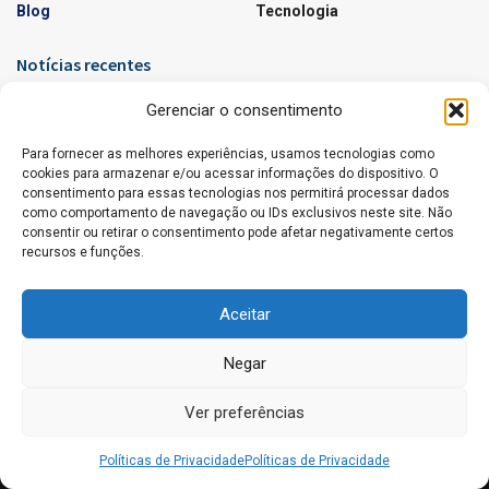
Blog
Tecnologia
Notícias recentes
Agentes de IA Disfarçados: Riscos e Como se
Gerenciar o consentimento
Proteger
Para fornecer as melhores experiências, usamos tecnologias como
17 DE JUNHO DE 2026
cookies para armazenar e/ou acessar informações do dispositivo. O
consentimento para essas tecnologias nos permitirá processar dados
Horário Oficial em Notícias Regionais: Por Que Ele
como comportamento de navegação ou IDs exclusivos neste site. Não
É Tão Importante?
consentir ou retirar o consentimento pode afetar negativamente certos
8 DE JUNHO DE 2026
recursos e funções.
Aceitar
Negar
Quem somos?
Parcerias e Anúncios
Termos de Uso
Ver preferências
Políticas de Privacidade
Contato
Gazeta Sudoeste - Copyright © 2024 - Todos os Direitos Reservados
Políticas de Privacidade
Políticas de Privacidade