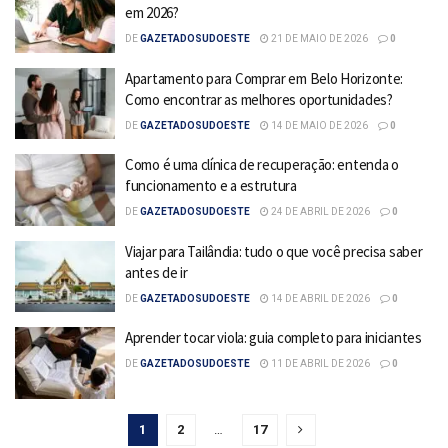
em 2026?
DE
GAZETADOSUDOESTE
21 DE MAIO DE 2026
0
Apartamento para Comprar em Belo Horizonte:
Como encontrar as melhores oportunidades?
DE
GAZETADOSUDOESTE
14 DE MAIO DE 2026
0
Como é uma clínica de recuperação: entenda o
funcionamento e a estrutura
DE
GAZETADOSUDOESTE
24 DE ABRIL DE 2026
0
Viajar para Tailândia: tudo o que você precisa saber
antes de ir
DE
GAZETADOSUDOESTE
14 DE ABRIL DE 2026
0
Aprender tocar viola: guia completo para iniciantes
DE
GAZETADOSUDOESTE
11 DE ABRIL DE 2026
0
1
2
…
17