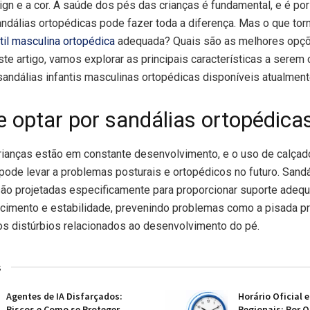
gn e a cor. A saúde dos pés das crianças é fundamental, e é por
ndálias ortopédicas pode fazer toda a diferença. Mas o que tor
ntil masculina ortopédica
adequada? Quais são as melhores opç
e artigo, vamos explorar as principais características a serem
andálias infantis masculinas ortopédicas disponíveis atualment
e optar por sandálias ortopédica
rianças estão em constante desenvolvimento, e o uso de calça
ode levar a problemas posturais e ortopédicos no futuro. Sandá
ão projetadas especificamente para proporcionar suporte adeq
cimento e estabilidade, prevenindo problemas como a pisada p
os distúrbios relacionados ao desenvolvimento do pé.
s
Agentes de IA Disfarçados:
Horário Oficial 
Riscos e Como se Proteger
Regionais: Por Q