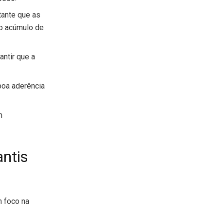
tante que as
 o acúmulo de
antir que a
 boa aderência
m
antis
 foco na