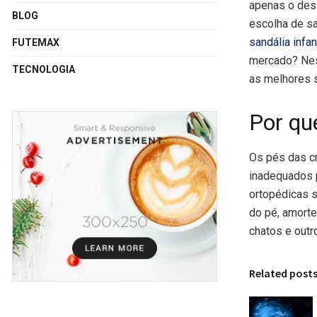
apenas o desi
BLOG
escolha de sa
sandália infa
FUTEMAX
mercado? Nest
TECNOLOGIA
as melhores s
Por qu
Os pés das c
inadequados p
ortopédicas s
do pé, amorte
chatos e outr
Related post