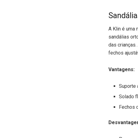
Sandália
A Klin é uma 
sandálias ort
das crianças.
fechos ajustá
Vantagens:
Suporte a
Solado fl
Fechos de
Desvantage