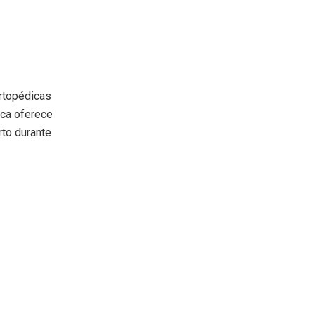
rtopédicas
rca oferece
to durante