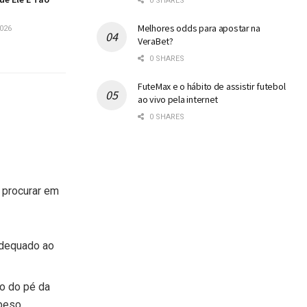
0 SHARES
Melhores odds para apostar na
026
VeraBet?
0 SHARES
FuteMax e o hábito de assistir futebol
ao vivo pela internet
0 SHARES
 procurar em
adequado ao
no do pé da
peso.