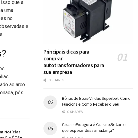
 isso que a
na uma
ões no
 observadas e
e.
s?
Principais dicas para
comprar
autotransformadores para
dos
sua empresa
lias
0 SHARES
uado ao arco
ronada, pés
Bônus de Boas-Vindas Superbet: Como
Funciona e Como Receber o Seu
0 SHARES
CassinoPix agora é Cassino.Bet.br: o
que esperar dessa mudança?
em Notícias
ue Ele É Tão