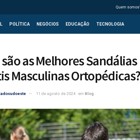
Quem somos
L
POLÍTICA
NEGÓCIOS
EDUCAÇÃO
TECNOLOGIA
 são as Melhores Sandálias
tis Masculinas Ortopédicas
tadosudoeste
11 de agosto de 2024
em
Blog