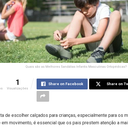
Quais são as Melhores Sandálias Infantis Masculinas Ortopédicas?
1
Share on Facebook
Share on Tw
os
Visualizações
ta de escolher calçados para crianças, especialmente para os 
 em movimento, é essencial que os pais prestem atenção a mai