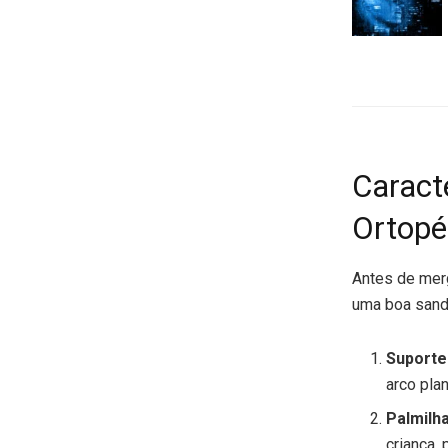
Caract
Ortopé
Antes de mer
uma boa sandá
Suporte
arco plan
Palmilh
criança,