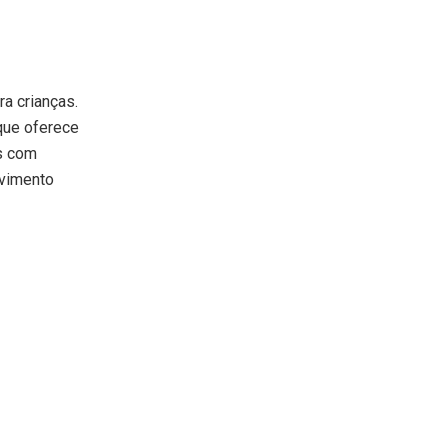
a crianças.
que oferece
s com
lvimento