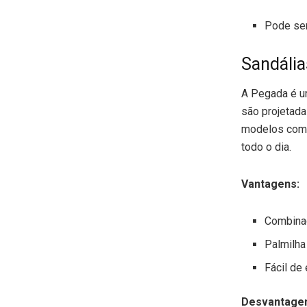
Pode ser
Sandáli
A Pegada é um
são projetad
modelos com 
todo o dia.
Vantagens:
Combinaç
Palmilha
Fácil de 
Desvantage