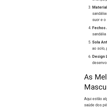
Materia
sandália
suor e o
Fechos 
sandália
Sola An
ao solo,
Design 
desenvo
As Mel
Mascul
Aqui estão a
saúde dos pés