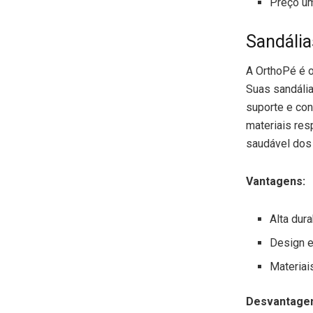
Preço um
Sandália
A OrthoPé é o
Suas sandália
suporte e co
materiais re
saudável dos
Vantagens:
Alta dura
Design 
Materiais
Desvantage