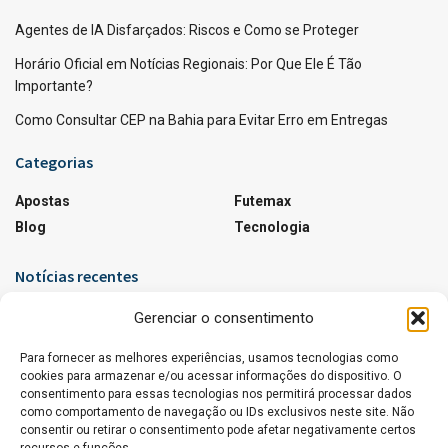
Agentes de IA Disfarçados: Riscos e Como se Proteger
Horário Oficial em Notícias Regionais: Por Que Ele É Tão
Importante?
Como Consultar CEP na Bahia para Evitar Erro em Entregas
Categorias
Apostas
Futemax
Blog
Tecnologia
Notícias recentes
Agentes de IA Disfarçados: Riscos e Como se
Gerenciar o consentimento
Proteger
Para fornecer as melhores experiências, usamos tecnologias como
17 DE JUNHO DE 2026
cookies para armazenar e/ou acessar informações do dispositivo. O
consentimento para essas tecnologias nos permitirá processar dados
Horário Oficial em Notícias Regionais: Por Que Ele
como comportamento de navegação ou IDs exclusivos neste site. Não
É Tão Importante?
consentir ou retirar o consentimento pode afetar negativamente certos
8 DE JUNHO DE 2026