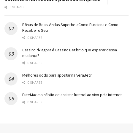
0 SHARES
Bônus de Boas-Vindas Superbet: Como Funciona e Como
Receber o Seu
0 SHARES
CassinoPix agora é Cassino.Bet.br: o que esperar dessa
mudança?
0 SHARES
Melhores odds para apostar na VeraBet?
0 SHARES
FuteMax e o hábito de assistir futebol ao vivo pela internet
0 SHARES