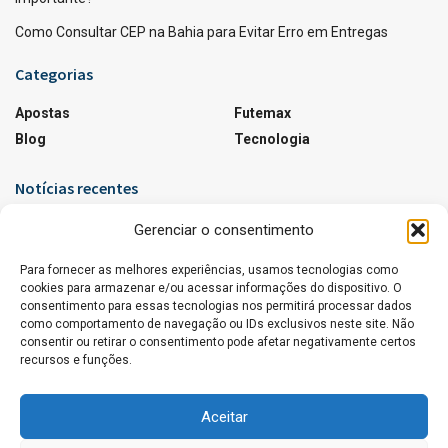
Como Consultar CEP na Bahia para Evitar Erro em Entregas
Categorias
Apostas
Futemax
Blog
Tecnologia
Notícias recentes
Agentes de IA Disfarçados: Riscos e Como se
Gerenciar o consentimento
Proteger
Para fornecer as melhores experiências, usamos tecnologias como
17 DE JUNHO DE 2026
cookies para armazenar e/ou acessar informações do dispositivo. O
consentimento para essas tecnologias nos permitirá processar dados
Horário Oficial em Notícias Regionais: Por Que Ele
como comportamento de navegação ou IDs exclusivos neste site. Não
É Tão Importante?
consentir ou retirar o consentimento pode afetar negativamente certos
8 DE JUNHO DE 2026
recursos e funções.
Aceitar