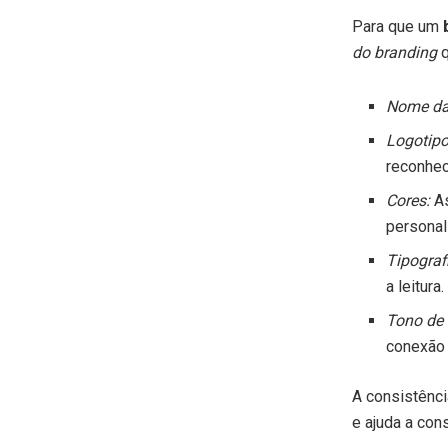
Para que um
do branding
q
Nome da
Logotipo
reconhec
Cores:
As
personal
Tipograf
a leitura.
Tono de 
conexão 
A consistênc
e ajuda a cons