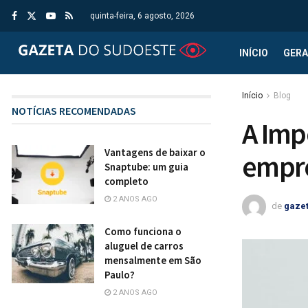
quinta-feira, 6 agosto, 2026
INÍCIO
GERA
Início
Blog
NOTÍCIAS RECOMENDADAS
A Imp
Vantagens de baixar o
empre
Snaptube: um guia
completo
2 ANOS AGO
de
gaze
Como funciona o
aluguel de carros
mensalmente em São
Paulo?
2 ANOS AGO