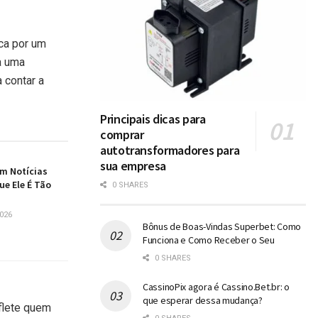
ca por um
a uma
 contar a
Principais dicas para
comprar
autotransformadores para
sua empresa
em Notícias
ue Ele É Tão
0 SHARES
026
Bônus de Boas-Vindas Superbet: Como
Funciona e Como Receber o Seu
0 SHARES
CassinoPix agora é Cassino.Bet.br: o
que esperar dessa mudança?
flete quem