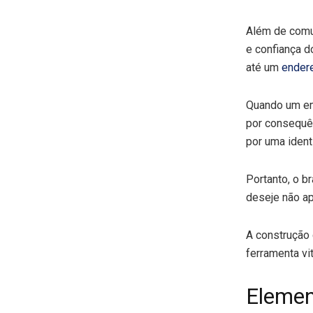
Além de comun
e confiança d
até um
endere
Quando um em
por consequê
por uma iden
Portanto, o b
deseje não a
A construção 
ferramenta vi
Elemen