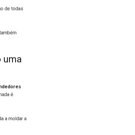
go de todas
s também
o uma
ndedores
nada é
a a moldar a