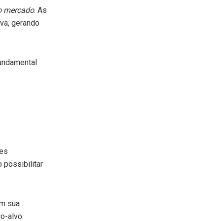
o mercado
. As
va, gerando
fundamental
res
 possibilitar
em sua
o-alvo.