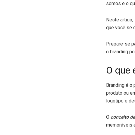
somos e o qu
Neste artigo,
que você se 
Prepare-se pa
o branding po
O que 
Branding é o 
produto ou e
logotipo e d
O
conceito d
memoráveis e 