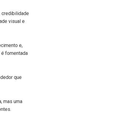
 credibilidade
ade visual e
cimento e,
e é fomentada
ndedor que
ca, mas uma
entes.