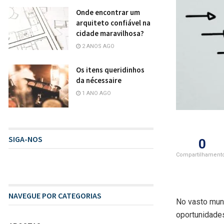
Onde encontrar um
arquiteto confiável na
cidade maravilhosa?
2 ANOS AGO
Os itens queridinhos
da nécessaire
1 ANO AGO
SIGA-NOS
0
Compartilhament
NAVEGUE POR CATEGORIAS
No vasto mun
oportunidade