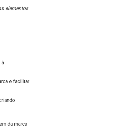
sos
elementos
 à
a e facilitar
criando
gem da marca