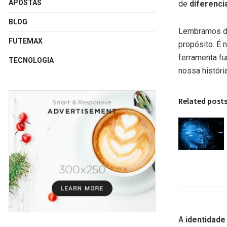
APOSTAS
de
diferenc
BLOG
Lembramos das
FUTEMAX
propósito. É
ferramenta fu
TECNOLOGIA
nossa históri
Related post
A
identidade