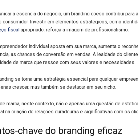
icar a essência do negócio, um branding coeso contribui para a
o consumidor. Investir em elementos estratégicos, como identid
ço fiscal
apropriado, reforça a imagem de profissionalismo.
preendedor individual aposta em sua marca, aumenta o reconhe
ncia, as chances de conversão em vendas. A lealdade do client
tidade de marca que ressoe com seus valores e necessidades.
randing se torna uma estratégia essencial para qualquer empree
penas crescer, mas também se destacar em seu nicho.
de marca, neste contexto, não é apenas uma questão de estéti
tal na criação de relações duradouras e significativas com os cli
tos-chave do branding eficaz