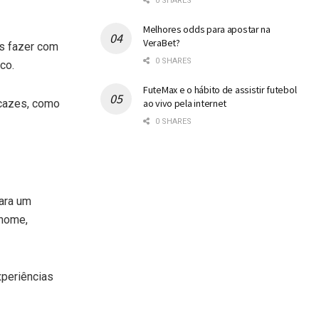
0 SHARES
Melhores odds para apostar na
VeraBet?
as fazer com
0 SHARES
co.
FuteMax e o hábito de assistir futebol
icazes, como
ao vivo pela internet
0 SHARES
para um
 nome,
xperiências