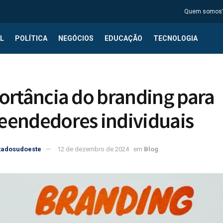
Quem somos
L
POLÍTICA
NEGÓCIOS
EDUCAÇÃO
TECNOLOGIA
ortância do branding para
endedores individuais
tadosudoeste
12 de dezembro de 2024
em
Blog