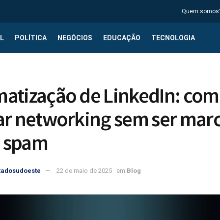
Quem somos
L
POLÍTICA
NEGÓCIOS
EDUCAÇÃO
TECNOLOGIA
atização de LinkedIn: co
ar networking sem ser mar
 spam
tadosudoeste
22 de maio de 2025
em
Blog