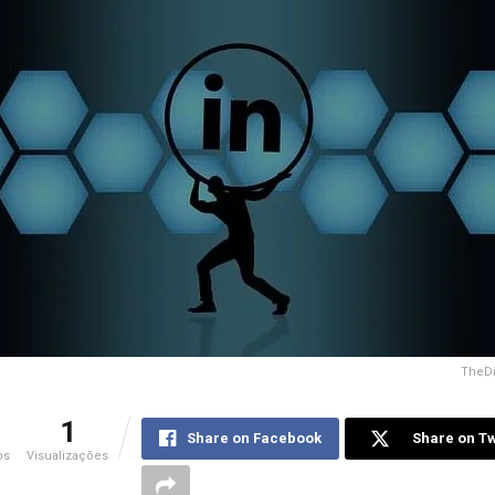
TheDig
1
Share on Facebook
Share on Tw
os
Visualizações