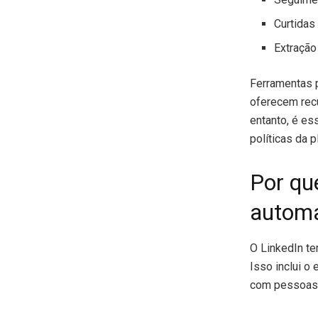
Curtidas
Extração
Ferramentas
oferecem recu
entanto, é es
políticas da p
Por qu
autom
O LinkedIn t
Isso inclui o
com pessoas 