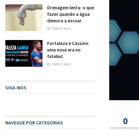
Drenagem lenta: o que
fazer quando a água
demora a escoar
2 ANOS AGO
Fortaleza e Cassino:
uma nova era no
futebol
2 ANOS AGO
SIGA-NOS
0
NAVEGUE POR CATEGORIAS
Compartilhament