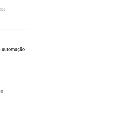
026
om automação
ue