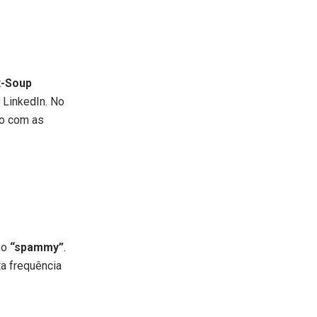
-Soup
 LinkedIn. No
do com as
mo
“spammy”
.
a frequência