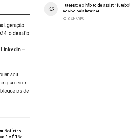
FuteMax e o hábito de assistir futebol
ao vivo pela internet
0 SHARES
al, geração
24, o desafio
 LinkedIn
—
liar seu
is parceiros
 bloqueios de
em Notícias
ue Ele É Tão