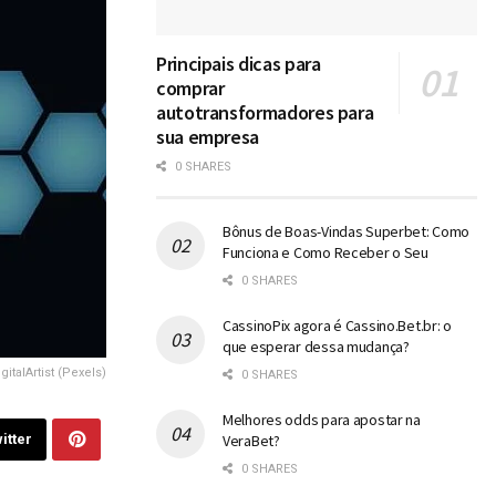
Principais dicas para
comprar
autotransformadores para
sua empresa
0 SHARES
Bônus de Boas-Vindas Superbet: Como
Funciona e Como Receber o Seu
0 SHARES
CassinoPix agora é Cassino.Bet.br: o
que esperar dessa mudança?
italArtist (Pexels)
0 SHARES
Melhores odds para apostar na
itter
VeraBet?
0 SHARES